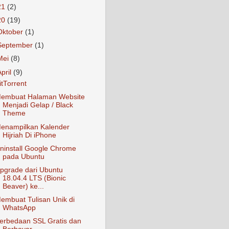
21
(2)
20
(19)
Oktober
(1)
September
(1)
Mei
(8)
April
(9)
itTorrent
embuat Halaman Website
Menjadi Gelap / Black
Theme
enampilkan Kalender
Hijriah Di iPhone
ninstall Google Chrome
pada Ubuntu
pgrade dari Ubuntu
18.04.4 LTS (Bionic
Beaver) ke...
embuat Tulisan Unik di
WhatsApp
erbedaan SSL Gratis dan