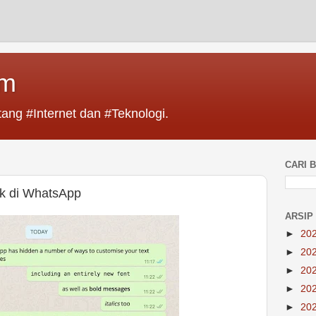
im
ang #Internet dan #Teknologi.
CARI B
k di WhatsApp
ARSIP
►
20
►
20
►
20
►
20
►
20