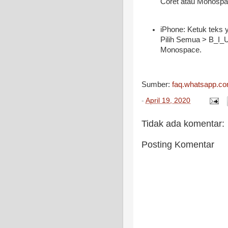
Coret atau Monosp
iPhone: Ketuk teks 
Pilih Semua > B_I_U. 
Monospace.
Sumber:
faq.whatsapp.c
-
April 19, 2020
Tidak ada komentar:
Posting Komentar