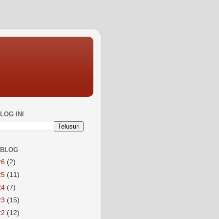
LOG INI
 BLOG
26
(2)
25
(11)
24
(7)
23
(15)
22
(12)