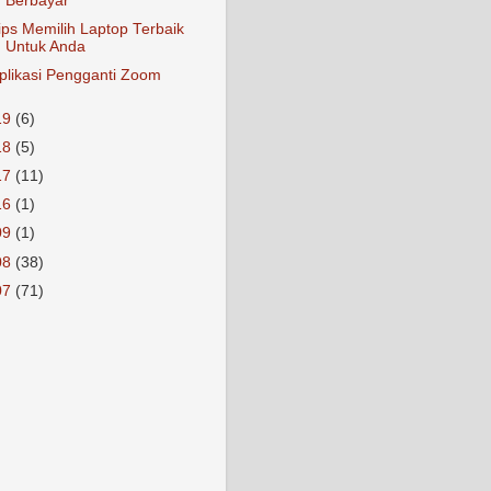
Berbayar
ips Memilih Laptop Terbaik
Untuk Anda
plikasi Pengganti Zoom
19
(6)
18
(5)
17
(11)
16
(1)
09
(1)
08
(38)
07
(71)