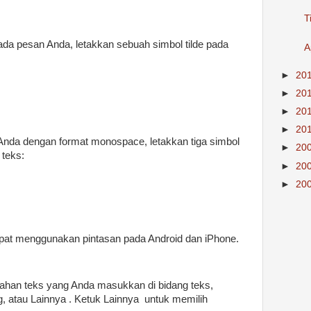
T
da pesan Anda, letakkan sebuah simbol tilde pada
A
►
20
►
20
►
20
►
20
nda dengan format monospace, letakkan tiga simbol
►
20
 teks:
►
20
►
20
dapat menggunakan pintasan pada Android dan iPhone.
tahan teks yang Anda masukkan di bidang teks,
ring, atau Lainnya . Ketuk Lainnya untuk memilih