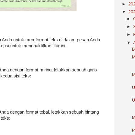
►
20
▼
20
►
►
►
Anda untuk memformat teks di dalam pesan Anda.
▼
opsi untuk menonaktifkan fitur ini.
B
M
nda dengan format miring, letakkan sebuah garis
M
kedua sisi teks:
U
U
nda dengan format tebal, letakkan sebuah bintang
M
 teks:
P