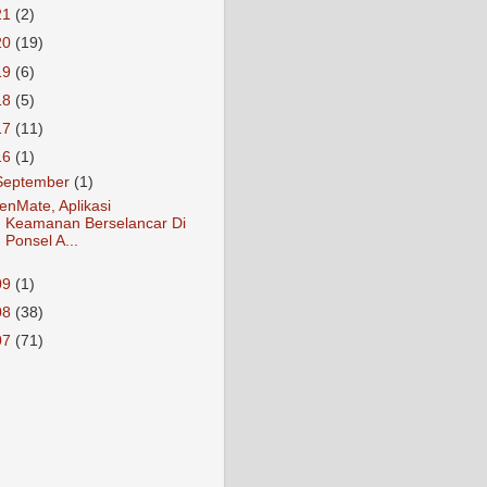
21
(2)
20
(19)
19
(6)
18
(5)
17
(11)
16
(1)
September
(1)
enMate, Aplikasi
Keamanan Berselancar Di
Ponsel A...
09
(1)
08
(38)
07
(71)