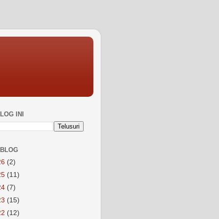
LOG INI
 BLOG
26
(2)
25
(11)
24
(7)
23
(15)
22
(12)