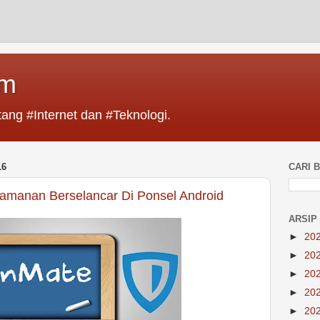
im
ang #Internet dan #Teknologi.
16
CARI B
eamanan Berselancar Di Ponsel Android
ARSIP
►
20
►
20
►
20
►
20
►
20