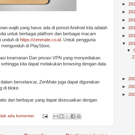
►
20
►
20
►
20
nan wajib yang harus ada di ponsel Android kita adalah
►
20
sedia untuk berbagai platfrom dan berbagai macam
►
20
di unduh di
https://zenmate.co.id
. Untuk pengguna
▼
20
n mengunduh di PlayStore.
▼
Z
kasi keamanan Dan privasi VPN yang menyediakan
 sehingga kita dapat melakukan browsing dengan data
►
20
dalam berselancar, ZenMate juga dapat digunakan
►
20
di blokir.
►
20
ratis dan berbayar yang dapat disesuaikan dengan
idak ada komentar: