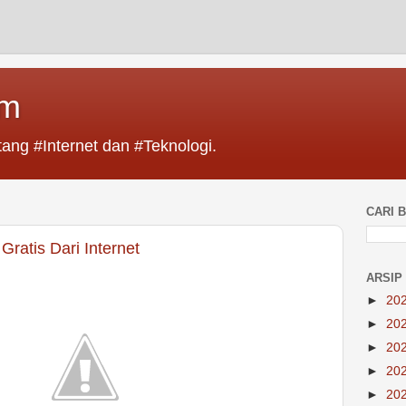
im
ang #Internet dan #Teknologi.
CARI B
ratis Dari Internet
ARSIP
►
20
►
20
►
20
►
20
►
20