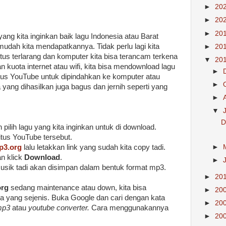
►
20
►
20
►
20
ng kita inginkan baik lagu Indonesia atau Barat
mudah kita mendapatkannya. Tidak perlu lagi kita
►
20
tus terlarang dan komputer kita bisa terancam terkena
▼
20
 kuota internet atau wifi, kita bisa mendownload lagu
►
itus YouTube untuk dipindahkan ke komputer atau
►
a yang dihasilkan juga bagus dan jernih seperti yang
►
▼
D
pilih lagu yang kita inginkan untuk di download.
itus YouTube tersebut.
►
p3.org
lalu letakkan link yang sudah kita copy tadi.
n klick
Download
.
►
musik tadi akan disimpan dalam bentuk format mp3.
►
20
org
sedang maintenance atau down, kita bisa
►
20
a yang sejenis. Buka Google dan cari dengan kata
►
20
mp3
atau
youtube converter.
Cara menggunakannya
►
20