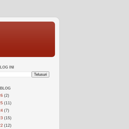
LOG INI
 BLOG
26
(2)
25
(11)
24
(7)
23
(15)
22
(12)