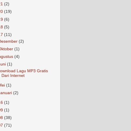
21
(2)
20
(19)
19
(6)
18
(5)
17
(11)
Desember
(2)
Oktober
(1)
Agustus
(4)
Juni
(1)
ownload Lagu MP3 Gratis
Dari Internet
Mei
(1)
Januari
(2)
16
(1)
09
(1)
08
(38)
07
(71)