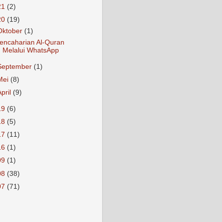
21
(2)
20
(19)
Oktober
(1)
encaharian Al-Quran
Melalui WhatsApp
September
(1)
Mei
(8)
April
(9)
19
(6)
18
(5)
17
(11)
16
(1)
09
(1)
08
(38)
07
(71)