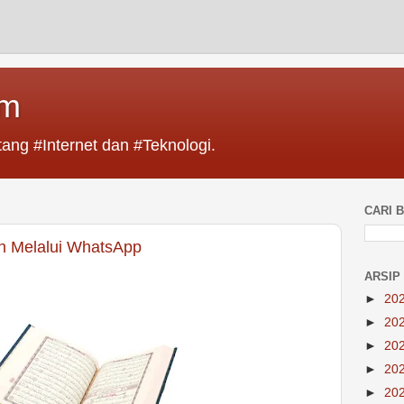
im
ang #Internet dan #Teknologi.
CARI B
n Melalui WhatsApp
ARSIP
►
20
►
20
►
20
►
20
►
20