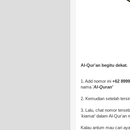
Al-Qur'an begitu dekat.
1. Add nomor ini
+62 899
nama '
Al-Quran'
2. Kemudian setelah ters
3. Lalu, chat nomor terse
'kiamat'
dalam Al-Qur'an
Kalau antum mau cari aya