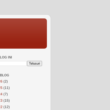
LOG INI
 BLOG
26
(2)
25
(11)
24
(7)
23
(15)
22
(12)