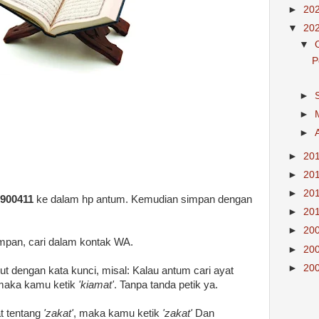
►
20
▼
20
▼
P
►
►
►
►
20
►
20
►
20
9900411
ke dalam hp antum. Kemudian simpan dengan
►
20
►
20
impan, cari dalam kontak WA.
►
20
►
20
but dengan kata kunci, misal: Kalau antum cari ayat
 maka kamu ketik
'kiamat'
. Tanpa tanda petik ya.
t tentang
'zakat'
, maka kamu ketik
'zakat'
Dan