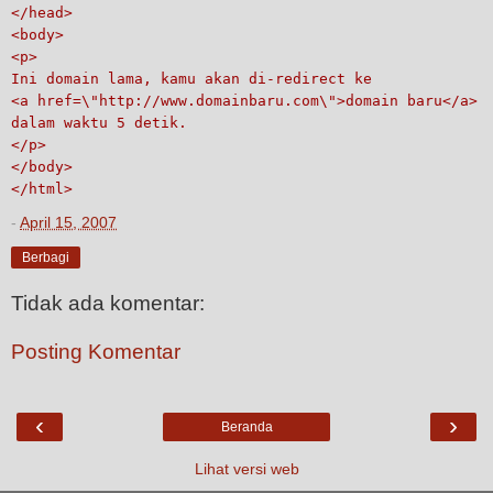
</head>
<body>
<p>
Ini domain lama, kamu akan di-redirect ke
<a href=\"http://www.domainbaru.com\">domain baru</a>
dalam waktu 5 detik.
</p>
</body>
</html>
-
April 15, 2007
Berbagi
Tidak ada komentar:
Posting Komentar
‹
›
Beranda
Lihat versi web